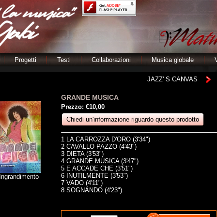
Progetti
Testi
Collaborazioni
Musica globale
JAZZ' S CANVAS
GRANDE MUSICA
Prezzo:
€10,00
Chiedi un'informazione riguardo questo prodotto
1 LA CARROZZA D'ORO (3'34")
2 CAVALLO PAZZO (4'43")
3 DIETA (3'53")
4 GRANDE MUSICA (3'47")
5 E ACCADE CHE (3'51")
6 INUTILMENTE (3'53")
 Ingrandimento
7 VADO (4'11")
8 SOGNANDO (4'23")