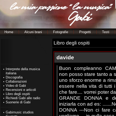
Home
Alcuni brani
Fotografie
Progetti
Testi
Libro degli ospiti
davide
Buon compleanno CAM
Interprete della musica
italiana
non posso stare tanto a sen
Discografia
uno sforzo enorme a rima
Collaborazioni
essere nella vita di tutti
Video di Gabi
Recensioni e articoli
che fare.... vorrei poter 
Libro degli ospiti
GRANDE DONNA e dedic
Richiedi Gabi alle radio
Suonerie di Gabi
iniziarla con ad es: ....
DONNA ---Non ci fare ca
Gabimusic studios
vogliamo ....in qulla casa