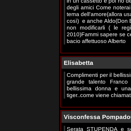
in un cassetto e poi ho de
degli amici Come noterai 
tema dell'amore(allora u
così) e anche Aldo(Don B
non modificarli ( le reg
2010)Fammi sapere se ce 
bacio affettuoso Alberto
Elisabetta
Complimenti per il belliss
grande talento Franco
bellissima donna e un
tiger..come viene chiamata 
Visconfessa Pompado
Serata STUPENDA e s