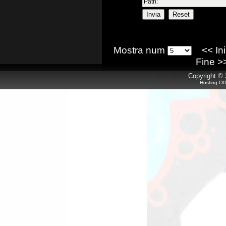
Path:
Mostra num
<<
In
Fine
>
Copyright © 
Hosting Of