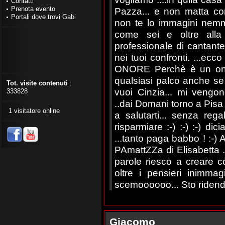
Contatti
Prenota evento
Pazza... e non matta com
Portali dove trovi Gabi
non te lo immagini nem
come sei e oltre alla
professionale di cantant
nei tuoi confronti. ...ecc
ONORE Perchè è un onor
qualsiasi palco anche se s
Tot. visite contenuti
:
vuoi Cinzia... mi vengon
333828
..dai Domani torno a Pisa
1 visitatore online
a salutarti... senza rega
risparmiare :-) :-) :-) d
...tanto paga babbo ! :-) 
PAmattZZa di Elisabetta .
parole riesco a creare
oltre i pensieri inimmagin
scemoooooo... Sto ridendo
Giacomo