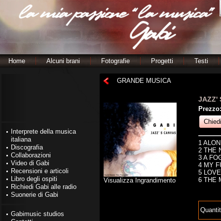
Home
Alcuni brani
Fotografie
Progetti
Testi
GRANDE MUSICA
JAZZ'
Prezzo
Chiedi
Interprete della musica
italiana
1 ALO
Discografia
2 THE
Collaborazioni
3 A FO
Video di Gabi
4 MY 
Recensioni e articoli
5 LOV
Libro degli ospiti
6 THE 
Visualizza Ingrandimento
Richiedi Gabi alle radio
Suonerie di Gabi
Quanti
Gabimusic studios