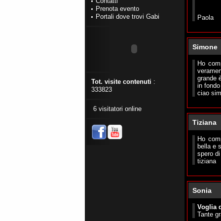
Contatti
Prenota evento
Portali dove trovi Gabi
Paola
Simone
Ho compr
veramen
grande è 
Tot. visite contenuti
:
in fondo
333823
ciao si
6 visitatori online
Tiziana
Ho comp
bella e 
spero di
tiziana
Sonia
Voglia 
Tante gr