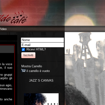
Video
Ricevi HTML?
n la voce
Mostra Carrello
re, il suo
il carrello è vuoto
no gruppi
rpito gli
JAZZ' S CANVAS
 suo agio,
rimevano
lto anche