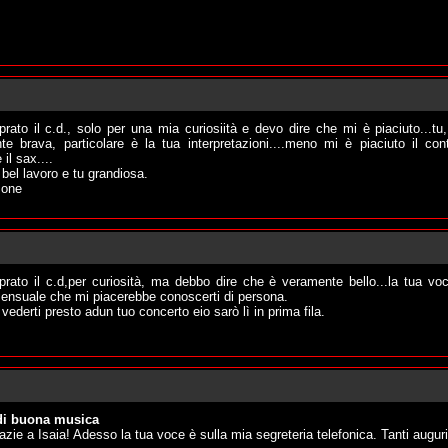
Domenica 02 Ge
ato il c.d., solo per una mia curiosiità e devo dire che mi è piaciuto...tu,
te brava, particolare è la tua interpretazioni....meno mi è piaciuto il con
il sax....
 bel lavoro e tu grandiosa.
mone
Domenica 02 Ge
rato il c.d,per curiosità, ma debbo dire che è veramente bello...la tua vo
sensuale che mi piacerebbe conoscerti di persona.
 vederti presto adun tuo concerto eio sarò lì in prima fila.
Domenica 02 Ge
di buona musica
azie a Isaia! Adesso la tua voce è sulla mia segreteria telefonica. Tanti auguri