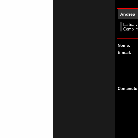
Andrea
La tua v
Complim
Nome:
E-mail:
Contenuto