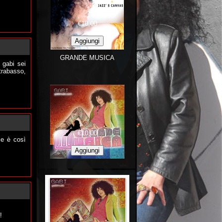
€10,00
nnaio 2011
GRANDE MUSICA
 gabi sei
trabasso,
nnaio 2011
€10,00
ce è così
nnaio 2011
!