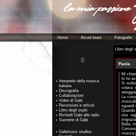
Home
Alcuni brani
Fotografie
Libro degli o
Paola
Mi chiam
Io ho av
Interprete della musica
Si esibi
italiana
volava s
Discografia
atteggia
Collaborazioni
La cosa 
Video di Gabi
musical
Recensioni e articoli
sguardi d
Libro degli ospiti
Quando f
Richiedi Gabi alle radio
una rag
ringrazi
Suonerie di Gabi
Bella, m
Comunic
Gabimusic studios
musica 