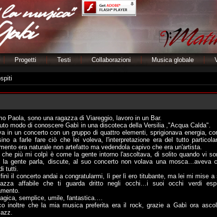
Progetti
Testi
Collaborazioni
Musica globale
spiti
o Paola, sono una ragazza di Viareggio, lavoro in un Bar.
uto modo di conoscere Gabì in una discoteca della Versilia ,"Acqua Calda".
va in un concerto con un gruppo di quattro elementi, sprigionava energia, co
ino a farle fare ciò che lei voleva, l'interpretazione era del tutto particola
mento era naturale non artefatto ma vedendola capivo che era un'artista.
che più mi colpì è come la gente intorno l'ascoltava, di solito quando vi so
i la gente parla, discute, al suo concerto non volava una mosca…aveva ca
i tutti.
inì il concerto andai a congratularmi, lì per lì ero titubante, ma lei mi mise a
azza affabile che ti guarda dritto negli occhi…i suoi occhi verdi esp
amento.
agica, semplice, umile, fantastica….
o inoltre che la mia musica preferita era il rock, grazie a Gabì ora asco
jazz.