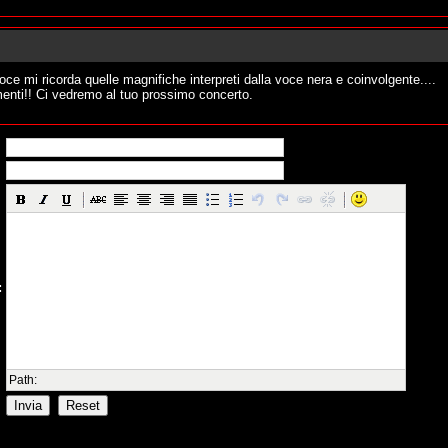
Domenica 02 Ge
oce mi ricorda quelle magnifiche interpreti dalla voce nera e coinvolgente....
enti!! Ci vedremo al tuo prossimo concerto.
Domenica 02 Ge
:
Path: