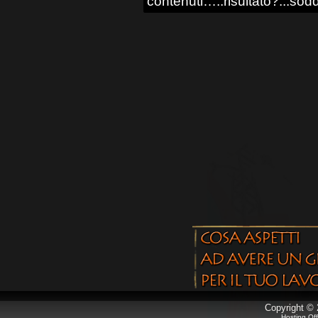
contenuti…..risultato?...sod
Copyright © 
Hosting Of