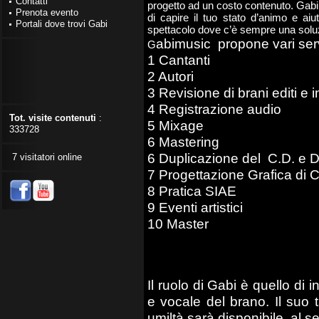
Contatti
progetto ad un costo contenuto. Gabi 
Prenota evento
di capire il tuo stato d’animo e aiut
Portali dove trovi Gabi
spettacolo dove c’è sempre una soluz
abimusic propone vari serv
G
1 Cantanti
2 Autori
3 Revisione di brani editi e i
4 Registrazione audio
Tot. visite contenuti
:
5 Mixage
333728
6 Mastering
6 Duplicazione del C.D. e D
7 visitatori online
7 Progettazione Grafica di 
8 Pratica SIAE
9 Eventi artistici
10 Master
Il ruolo di Gabi è quello di 
e vocale del brano. Il suo
umiltà sarà disponibile al se