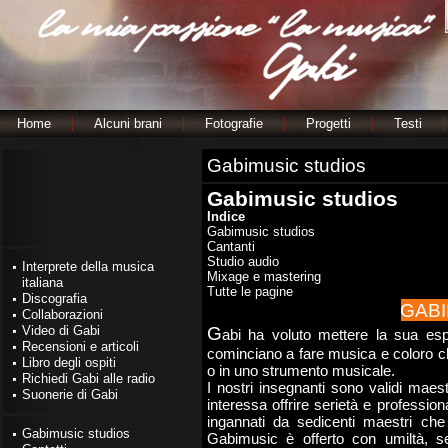
Home
Alcuni brani
Fotografie
Progetti
Testi
Gabimusic studios
Gabimusic studios
Indice
Gabimusic studios
Cantanti
Studio audio
Interprete della musica
Mixage e mastering
italiana
Tutte le pagine
Discografia
GABI
Collaborazioni
G
Video di Gabi
abi ha voluto mettere la sua esp
Recensioni e articoli
cominciano a fare musica e coloro che
Libro degli ospiti
o in uno strumento musicale.
Richiedi Gabi alle radio
I nostri insegnanti sono validi ma
Suonerie di Gabi
interessa offrire serietà e professiona
ingannati da sedicenti maestri che
Gabimusic studios
Gabimusic è offerto con umiltà, sen