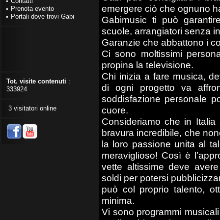
Contatti
emergere ciò che ognuno ha
Prenota evento
Portali dove trovi Gabi
Gabimusic ti può garantire
scuole, arrangiatori senza in
Garanzie che abbattono i cos
Ci sono moltissimi persona
propina la televisione.
Chi inizia a fare musica, d
Tot. visite contenuti
:
di ogni progetto va affro
333924
soddisfazione personale pot
3 visitatori online
cuore.
Consideriamo che in Italia 
bravura incredibile, che no
la loro passione unita al t
meraviglioso! Così è l’appr
vette altissime deve aver
soldi per potersi pubbliciz
può col proprio talento, 
minima.
Vi sono programmi musicali d