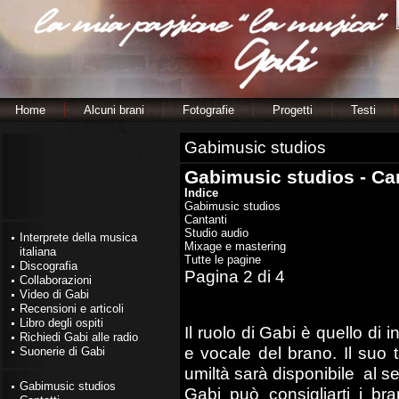
Home
Alcuni brani
Fotografie
Progetti
Testi
Gabimusic studios
Gabimusic studios - Ca
Indice
Gabimusic studios
Cantanti
Studio audio
Interprete della musica
Mixage e mastering
italiana
Tutte le pagine
Discografia
Pagina 2 di 4
Collaborazioni
Video di Gabi
Recensioni e articoli
Libro degli ospiti
Il ruolo di Gabi è quello di 
Richiedi Gabi alle radio
e vocale del brano. Il suo
Suonerie di Gabi
umiltà sarà disponibile al se
Gabimusic studios
Gabi può consigliarti i bra