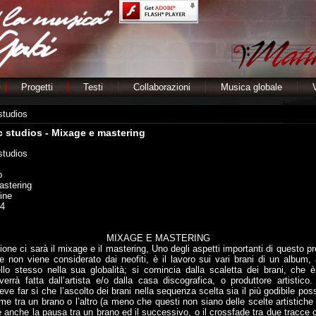
Progetti
Testi
Collaborazioni
Musica globale
studios
 studios - Mixage e mastering
studios
o
astering
ine
 4
MIXAGE E MASTERING
isione ci sarà il mixage e il mastering, Uno degli aspetti importanti di questo 
 non viene considerato dai neofiti, è il lavoro sui vari brani di un album, a
ello stesso nella sua globalità; si comincia dalla scaletta dei brani, che 
verrà fatta dall’artista e/o dalla casa discografica, o produttore artistico.
ve far sì che l’ascolto dei brani nella sequenza scelta sia il più godibile pos
ume tra un brano o l’altro (a meno che questi non siano delle scelte artistiche
 anche la pausa tra un brano ed il successivo, o il crossfade tra due tracce 