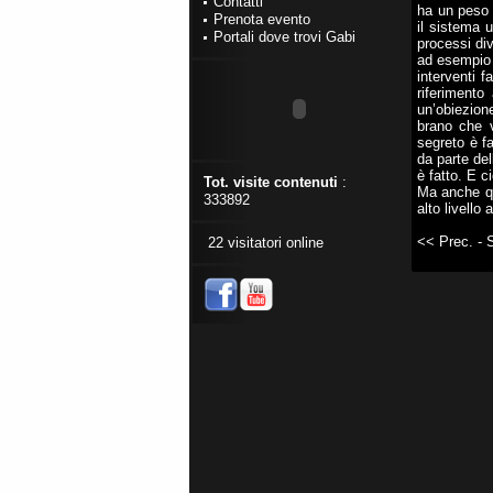
Contatti
ha un peso n
Prenota evento
il sistema u
Portali dove trovi Gabi
processi div
ad esempio 
interventi f
riferiment
un’obiezion
brano che v
segreto è fa
da parte del
è fatto. E 
Tot. visite contenuti
:
Ma anche qu
333892
alto livello
<< Prec.
- 
22 visitatori online