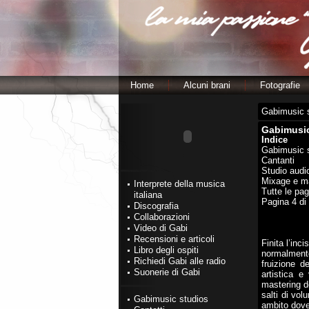
Home
Alcuni brani
Fotografie
Gabimusic 
Gabimusic
Indice
Gabimusic 
Cantanti
Studio audi
Mixage e m
Interprete della musica
Tutte le pag
italiana
Pagina 4 di
Discografia
Collaborazioni
Video di Gabi
Recensioni e articoli
Finita l’inc
Libro degli ospiti
normalmente
Richiedi Gabi alle radio
fruizione d
Suonerie di Gabi
artistica e 
mastering de
salti di vol
Gabimusic studios
ambito dove