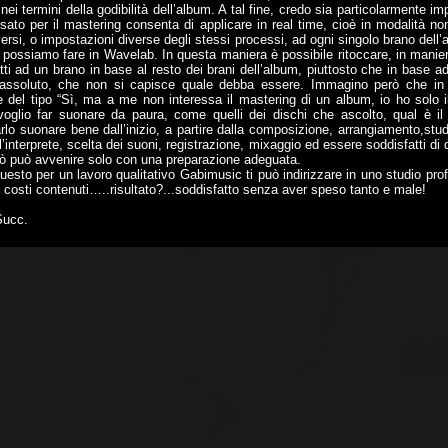
ei termini della godibilità dell’album. A tal fine, credo sia particolarmente i
sato per il mastering consenta di applicare in real time, cioè in modalità non
ersi, o impostazioni diverse degli stessi processi, ad ogni singolo brano del
possiamo fare in Wavelab. In questa maniera è possibile ritoccare, in maniera
atti ad un brano in base al resto dei brani dell’album, piuttosto che in base 
o assoluto, che non si capisce quale debba essere. Immagino però che in 
e del tipo “Sì, ma a me non interessa il mastering di un album, io ho solo 
oglio far suonare da paura, come quelli dei dischi che ascolto, qual è il 
rlo suonare bene dall’inizio, a partire dalla composizione, arrangiamento,stu
l’interprete, scelta dei suoni, registrazione, mixaggio ed essere soddisfatti di 
ciò può avvenire solo con una preparazione adeguata.
esto per un lavoro qualitativo Gabimusic ti può indirizzare in uno studio prof
 a costi contenuti…..risultato?...soddisfatto senza aver speso tanto e male!
Succ.