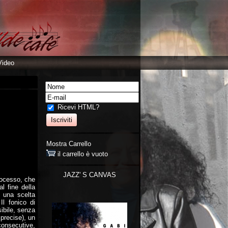
Video
Ricevi HTML?
Mostra Carrello
il carrello è vuoto
JAZZ' S CANVAS
processo, che
l fine della
è una scelta
 Il fonico di
sibile, senza
 precise), un
consecutive,