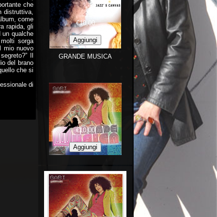
mportante che
 distruttiva,
l’album, come
€10,00
 rapida, gli
ad un qualche
molti sorga
il mio nuovo
segreto?” Il
GRANDE MUSICA
dio del brano
quello che si
essionale di
€10,00